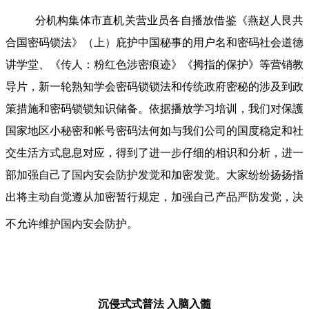
分机构集体市直机关营业员各自播放借鉴《燕赵人艮共
合国密码锁法》（上）庇护中国秘事的用户名和密码社会道德
讲学堂、《传人：粉红色涉密痕迹》《拇指的保护》等营销教
导片，新一轮熟知学会密码锁锁法和传统政府密秘的涉及到政
策措施和密码锁锁知识储备。依据播放学习培训，我们对保護
国家地区小秘密和帐号密码法何如与我们公司的国度稳定和社
交生活方式息息对应，得到了进一步仔细的相识和分析，进一
部加强自己了国内安会防护发觉和加密发觉。大家纷纷扬扬指
出将主动自觉遵从加密暂行规定，加强自己产品严防发觉，决
不允许维护国内安会防护。
沉侵式式普法
入脑入髓