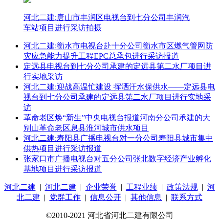
河北二建:唐山市丰润区电视台到七分公司丰润汽
车站项目进行采访拍摄
河北二建:衡水市电视台赴十分公司衡水市区燃气管网防
灾应急能力提升工程EPC总承包进行采访报道
定远县电视台到七分公司承建的定远县第二水厂项目进
行实地采访
河北二建:迎战高温忙建设 挥洒汗水保供水——定远县电
视台到七分公司承建的定远县第二水厂项目进行实地采
访
革命老区焕“新生”中央电视台报道河南分公司承建的大
别山革命老区息县淮河城市供水项目
河北二建:寿阳县广播电视台对一分公司寿阳县城市集中
供热项目进行采访报道
张家口市广播电视台对五分公司张北数字经济产业孵化
基地项目进行采访报道
河北二建
|
河北二建
|
企业荣誉
|
工程业绩
|
政策法规
|
河
北二建
|
党群工作
|
信息公开
|
其他信息
|
联系方式
©2010-2021 河北省河北二建有限公司