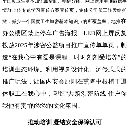
个国度卫生基本知识点全面、明确介绍。网上使用电脑微信事
情群上传专题学习宣传方案宣传页，集体公司员工转发给扩
在
撒，减少一个国度卫生加密基本知识点的所覆盖率；地推
办公楼区禁止停车广告海报、LED网上屏反复
投放2025年涉密公益项目推广宣传单单页，制
造“在我心中有爱是课程、时时刻刻受培养”的
培训生态环境。利用视觉设计化、沉侵式式的
推广玩法，让国内安会原则在熏陶中根植于退
休职工在我心中，塑造“共筑涉密防线 住户你
我他有责”的浓浓的文化氛围。
推动培训 凝结安全保障认可