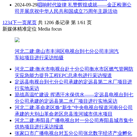
2024-09-29
唱响时代旋律 礼赞辉煌成就——金正检测公
司开展庆祝中华人民共和国成立75周年主题活动
1
2
3
4
下一页
尾页
共 1206 条记录 第 1/61 页
新媒体精准定位 Media focus
河北二建:唐山市丰润区电视台到七分公司丰润汽
车站项目进行采访拍摄
河北二建:衡水市电视台赴十分公司衡水市区燃气管网防
灾应急能力提升工程EPC总承包进行采访报道
定远县电视台到七分公司承建的定远县第二水厂项目进
行实地采访
迎战高温忙建设 挥洒汗水保供水——定远县电视台到七
分公司承建的定远县第二水厂项目进行实地采访
河北二建:革命老区焕“新生”中央电视台报道河南分公司
承建的大别山革命老区息县淮河城市供水项目
河北二建:寿阳县广播电视台对一分公司寿阳县城市集中
供热项目进行采访报道
张家口市广播电视台对五分公司张北数字经济产业孵化