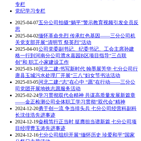
专栏
党纪学习专栏
2025-04-07
五分公司拍摄“躺平”警示教育视频引发全员反
思
2025-04-02
缅怀革命先烈 传承红色基因——三分公司机
关党支部开展“清明节 祭英烈”活动
2025-04-01
公司党委副书记、纪委书记、工会主席孙建
格一行到河南分公司澧水嘉园B区项目指导“三点联
创”和 职工小家建设工作
2025-03-10
河北二建:书写新时代 翰墨展芳华 七分公司行
唐县玉城污水处理厂开展“三八”妇女节书法活动
2025-03-05
河北二建:“志”在心中 “愿”在行动——三分公
司党团开展地铁志愿服务活动
2025-02-24
学习贯彻双代会精神 共谋高质量发展新篇章
——金正检测公司全体职工学习贯彻“双代会”精神
2024-12-20
勇于创一流 争当排头兵 七分公司经营科副科
长沈佳浩先进事迹
2024-12-19
奋楫笃行正当时 挺膺担当谱新篇 七分公司项
目经理曹玉涛先进事迹
2024-12-16
七分公司组织开展“缅怀历史 珍爱和平”国家