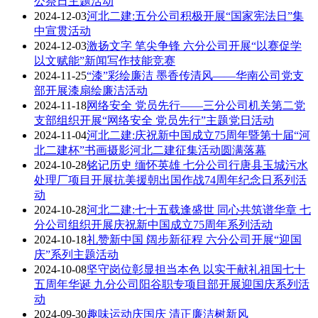
公祭日主题活动
2024-12-03
河北二建:五分公司积极开展“国家宪法日”集
中宣贯活动
2024-12-03
激扬文字 笔尖争锋 六分公司开展“以赛促学
以文赋能”新闻写作技能竞赛
2024-11-25
“漆”彩绘廉洁 墨香传清风——华南公司党支
部开展漆扇绘廉洁活动
2024-11-18
网络安全 党员先行——三分公司机关第二党
支部组织开展“网络安全 党员先行”主题党日活动
2024-11-04
河北二建:庆祝新中国成立75周年暨第十届“河
北二建杯”书画摄影河北二建征集活动圆满落幕
2024-10-28
铭记历史 缅怀英雄 七分公司行唐县玉城污水
处理厂项目开展抗美援朝出国作战74周年纪念日系列活
动
2024-10-28
河北二建:七十五载逢盛世 同心共筑谱华章 七
分公司组织开展庆祝新中国成立75周年系列活动
2024-10-18
礼赞新中国 阔步新征程 六分公司开展“迎国
庆”系列主题活动
2024-10-08
坚守岗位彰显担当本色 以实干献礼祖国七十
五周年华诞 九分公司阳谷职专项目部开展迎国庆系列活
动
2024-09-30
趣味运动庆国庆 清正廉洁树新风