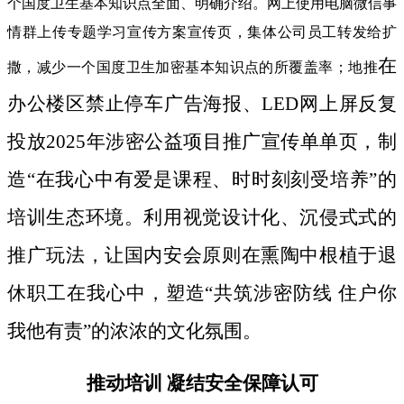
个国度卫生基本知识点全面、明确介绍。网上使用电脑微信事
情群上传专题学习宣传方案宣传页，集体公司员工转发给扩
在
撒，减少一个国度卫生加密基本知识点的所覆盖率；地推
办公楼区禁止停车广告海报、LED网上屏反复
投放2025年涉密公益项目推广宣传单单页，制
造“在我心中有爱是课程、时时刻刻受培养”的
培训生态环境。利用视觉设计化、沉侵式式的
推广玩法，让国内安会原则在熏陶中根植于退
休职工在我心中，塑造“共筑涉密防线 住户你
我他有责”的浓浓的文化氛围。
推动培训 凝结安全保障认可