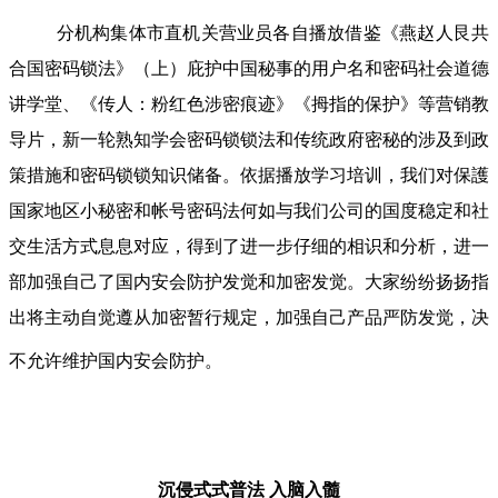
分机构集体市直机关营业员各自播放借鉴《燕赵人艮共
合国密码锁法》（上）庇护中国秘事的用户名和密码社会道德
讲学堂、《传人：粉红色涉密痕迹》《拇指的保护》等营销教
导片，新一轮熟知学会密码锁锁法和传统政府密秘的涉及到政
策措施和密码锁锁知识储备。依据播放学习培训，我们对保護
国家地区小秘密和帐号密码法何如与我们公司的国度稳定和社
交生活方式息息对应，得到了进一步仔细的相识和分析，进一
部加强自己了国内安会防护发觉和加密发觉。大家纷纷扬扬指
出将主动自觉遵从加密暂行规定，加强自己产品严防发觉，决
不允许维护国内安会防护。
沉侵式式普法
入脑入髓