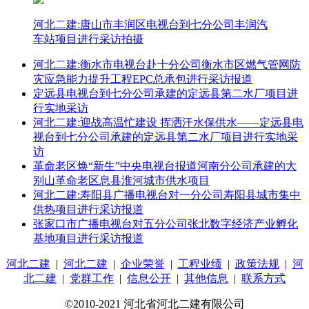
河北二建:唐山市丰润区电视台到七分公司丰润汽
车站项目进行采访拍摄
河北二建:衡水市电视台赴十分公司衡水市区燃气管网防
灾应急能力提升工程EPC总承包进行采访报道
定远县电视台到七分公司承建的定远县第二水厂项目进
行实地采访
河北二建:迎战高温忙建设 挥洒汗水保供水——定远县电
视台到七分公司承建的定远县第二水厂项目进行实地采
访
革命老区焕“新生”中央电视台报道河南分公司承建的大
别山革命老区息县淮河城市供水项目
河北二建:寿阳县广播电视台对一分公司寿阳县城市集中
供热项目进行采访报道
张家口市广播电视台对五分公司张北数字经济产业孵化
基地项目进行采访报道
河北二建
|
河北二建
|
企业荣誉
|
工程业绩
|
政策法规
|
河
北二建
|
党群工作
|
信息公开
|
其他信息
|
联系方式
©2010-2021 河北省河北二建有限公司