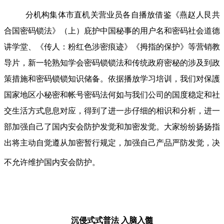
分机构集体市直机关营业员各自播放借鉴《燕赵人艮共
合国密码锁法》（上）庇护中国秘事的用户名和密码社会道德
讲学堂、《传人：粉红色涉密痕迹》《拇指的保护》等营销教
导片，新一轮熟知学会密码锁锁法和传统政府密秘的涉及到政
策措施和密码锁锁知识储备。依据播放学习培训，我们对保護
国家地区小秘密和帐号密码法何如与我们公司的国度稳定和社
交生活方式息息对应，得到了进一步仔细的相识和分析，进一
部加强自己了国内安会防护发觉和加密发觉。大家纷纷扬扬指
出将主动自觉遵从加密暂行规定，加强自己产品严防发觉，决
不允许维护国内安会防护。
沉侵式式普法
入脑入髓