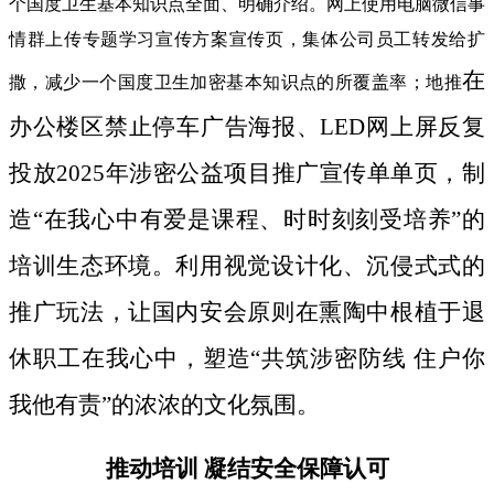
个国度卫生基本知识点全面、明确介绍。网上使用电脑微信事
情群上传专题学习宣传方案宣传页，集体公司员工转发给扩
在
撒，减少一个国度卫生加密基本知识点的所覆盖率；地推
办公楼区禁止停车广告海报、LED网上屏反复
投放2025年涉密公益项目推广宣传单单页，制
造“在我心中有爱是课程、时时刻刻受培养”的
培训生态环境。利用视觉设计化、沉侵式式的
推广玩法，让国内安会原则在熏陶中根植于退
休职工在我心中，塑造“共筑涉密防线 住户你
我他有责”的浓浓的文化氛围。
推动培训 凝结安全保障认可