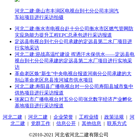
河北二建:唐山市丰润区电视台到七分公司丰润汽
车站项目进行采访拍摄
河北二建:衡水市电视台赴十分公司衡水市区燃气管网防
灾应急能力提升工程EPC总承包进行采访报道
定远县电视台到七分公司承建的定远县第二水厂项目进
行实地采访
河北二建:迎战高温忙建设 挥洒汗水保供水——定远县电
视台到七分公司承建的定远县第二水厂项目进行实地采
访
革命老区焕“新生”中央电视台报道河南分公司承建的大
别山革命老区息县淮河城市供水项目
河北二建:寿阳县广播电视台对一分公司寿阳县城市集中
供热项目进行采访报道
张家口市广播电视台对五分公司张北数字经济产业孵化
基地项目进行采访报道
河北二建
|
河北二建
|
企业荣誉
|
工程业绩
|
政策法规
|
河
北二建
|
党群工作
|
信息公开
|
其他信息
|
联系方式
©2010-2021 河北省河北二建有限公司