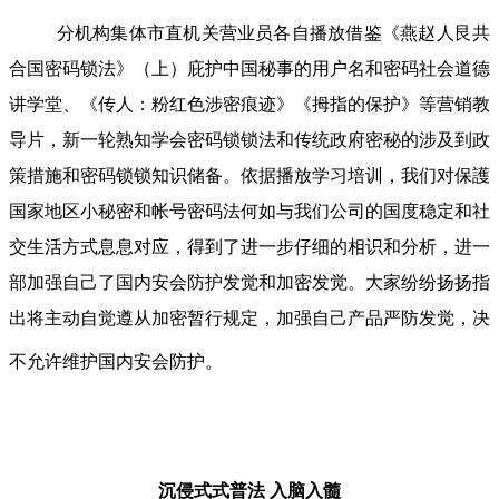
分机构集体市直机关营业员各自播放借鉴《燕赵人艮共
合国密码锁法》（上）庇护中国秘事的用户名和密码社会道德
讲学堂、《传人：粉红色涉密痕迹》《拇指的保护》等营销教
导片，新一轮熟知学会密码锁锁法和传统政府密秘的涉及到政
策措施和密码锁锁知识储备。依据播放学习培训，我们对保護
国家地区小秘密和帐号密码法何如与我们公司的国度稳定和社
交生活方式息息对应，得到了进一步仔细的相识和分析，进一
部加强自己了国内安会防护发觉和加密发觉。大家纷纷扬扬指
出将主动自觉遵从加密暂行规定，加强自己产品严防发觉，决
不允许维护国内安会防护。
沉侵式式普法
入脑入髓