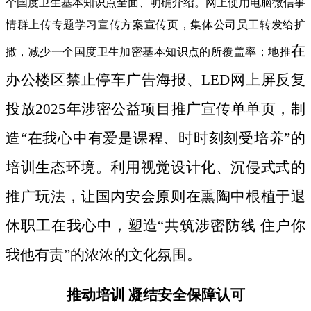
个国度卫生基本知识点全面、明确介绍。网上使用电脑微信事
情群上传专题学习宣传方案宣传页，集体公司员工转发给扩
在
撒，减少一个国度卫生加密基本知识点的所覆盖率；地推
办公楼区禁止停车广告海报、LED网上屏反复
投放2025年涉密公益项目推广宣传单单页，制
造“在我心中有爱是课程、时时刻刻受培养”的
培训生态环境。利用视觉设计化、沉侵式式的
推广玩法，让国内安会原则在熏陶中根植于退
休职工在我心中，塑造“共筑涉密防线 住户你
我他有责”的浓浓的文化氛围。
推动培训 凝结安全保障认可