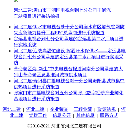
河北二建:唐山市丰润区电视台到七分公司丰润汽
车站项目进行采访拍摄
河北二建:衡水市电视台赴十分公司衡水市区燃气管网防
灾应急能力提升工程EPC总承包进行采访报道
定远县电视台到七分公司承建的定远县第二水厂项目进
行实地采访
河北二建:迎战高温忙建设 挥洒汗水保供水——定远县电
视台到七分公司承建的定远县第二水厂项目进行实地采
访
革命老区焕“新生”中央电视台报道河南分公司承建的大
别山革命老区息县淮河城市供水项目
河北二建:寿阳县广播电视台对一分公司寿阳县城市集中
供热项目进行采访报道
张家口市广播电视台对五分公司张北数字经济产业孵化
基地项目进行采访报道
河北二建
|
河北二建
|
企业荣誉
|
工程业绩
|
政策法规
|
河
北二建
|
党群工作
|
信息公开
|
其他信息
|
联系方式
©2010-2021 河北省河北二建有限公司