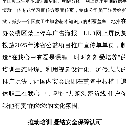
个国度卫生基本知识点全面、明确介绍。网上使用电脑微信事
情群上传专题学习宣传方案宣传页，集体公司员工转发给扩
在
撒，减少一个国度卫生加密基本知识点的所覆盖率；地推
办公楼区禁止停车广告海报、LED网上屏反复
投放2025年涉密公益项目推广宣传单单页，制
造“在我心中有爱是课程、时时刻刻受培养”的
培训生态环境。利用视觉设计化、沉侵式式的
推广玩法，让国内安会原则在熏陶中根植于退
休职工在我心中，塑造“共筑涉密防线 住户你
我他有责”的浓浓的文化氛围。
推动培训 凝结安全保障认可