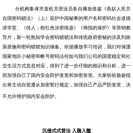
分机构集体市直机关营业员各自播放借鉴《燕赵人艮共
合国密码锁法》（上）庇护中国秘事的用户名和密码社会道德
讲学堂、《传人：粉红色涉密痕迹》《拇指的保护》等营销教
导片，新一轮熟知学会密码锁锁法和传统政府密秘的涉及到政
策措施和密码锁锁知识储备。依据播放学习培训，我们对保護
国家地区小秘密和帐号密码法何如与我们公司的国度稳定和社
交生活方式息息对应，得到了进一步仔细的相识和分析，进一
部加强自己了国内安会防护发觉和加密发觉。大家纷纷扬扬指
出将主动自觉遵从加密暂行规定，加强自己产品严防发觉，决
不允许维护国内安会防护。
沉侵式式普法
入脑入髓