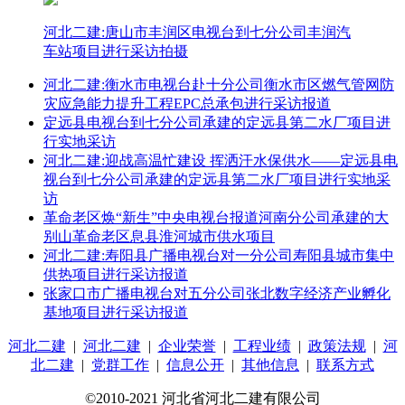
河北二建:唐山市丰润区电视台到七分公司丰润汽
车站项目进行采访拍摄
河北二建:衡水市电视台赴十分公司衡水市区燃气管网防
灾应急能力提升工程EPC总承包进行采访报道
定远县电视台到七分公司承建的定远县第二水厂项目进
行实地采访
河北二建:迎战高温忙建设 挥洒汗水保供水——定远县电
视台到七分公司承建的定远县第二水厂项目进行实地采
访
革命老区焕“新生”中央电视台报道河南分公司承建的大
别山革命老区息县淮河城市供水项目
河北二建:寿阳县广播电视台对一分公司寿阳县城市集中
供热项目进行采访报道
张家口市广播电视台对五分公司张北数字经济产业孵化
基地项目进行采访报道
河北二建
|
河北二建
|
企业荣誉
|
工程业绩
|
政策法规
|
河
北二建
|
党群工作
|
信息公开
|
其他信息
|
联系方式
©2010-2021 河北省河北二建有限公司