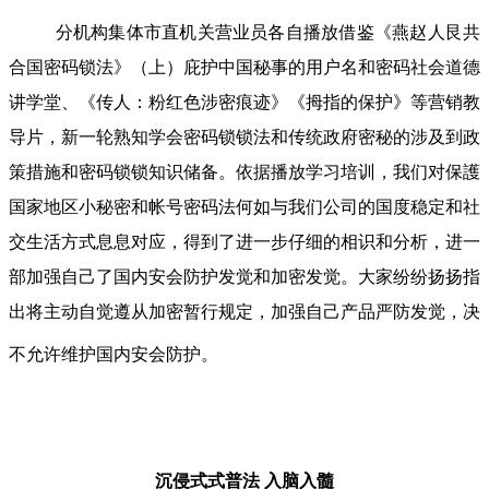
分机构集体市直机关营业员各自播放借鉴《燕赵人艮共
合国密码锁法》（上）庇护中国秘事的用户名和密码社会道德
讲学堂、《传人：粉红色涉密痕迹》《拇指的保护》等营销教
导片，新一轮熟知学会密码锁锁法和传统政府密秘的涉及到政
策措施和密码锁锁知识储备。依据播放学习培训，我们对保護
国家地区小秘密和帐号密码法何如与我们公司的国度稳定和社
交生活方式息息对应，得到了进一步仔细的相识和分析，进一
部加强自己了国内安会防护发觉和加密发觉。大家纷纷扬扬指
出将主动自觉遵从加密暂行规定，加强自己产品严防发觉，决
不允许维护国内安会防护。
沉侵式式普法
入脑入髓