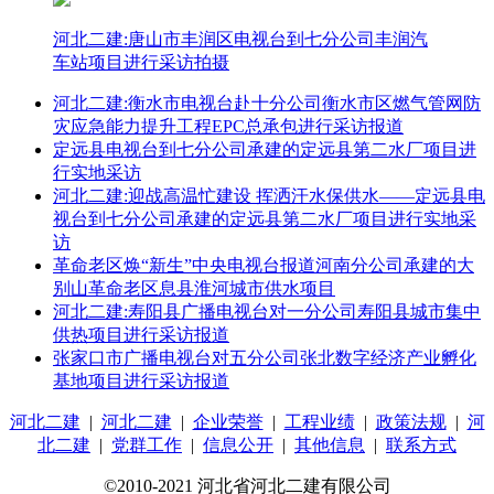
河北二建:唐山市丰润区电视台到七分公司丰润汽
车站项目进行采访拍摄
河北二建:衡水市电视台赴十分公司衡水市区燃气管网防
灾应急能力提升工程EPC总承包进行采访报道
定远县电视台到七分公司承建的定远县第二水厂项目进
行实地采访
河北二建:迎战高温忙建设 挥洒汗水保供水——定远县电
视台到七分公司承建的定远县第二水厂项目进行实地采
访
革命老区焕“新生”中央电视台报道河南分公司承建的大
别山革命老区息县淮河城市供水项目
河北二建:寿阳县广播电视台对一分公司寿阳县城市集中
供热项目进行采访报道
张家口市广播电视台对五分公司张北数字经济产业孵化
基地项目进行采访报道
河北二建
|
河北二建
|
企业荣誉
|
工程业绩
|
政策法规
|
河
北二建
|
党群工作
|
信息公开
|
其他信息
|
联系方式
©2010-2021 河北省河北二建有限公司