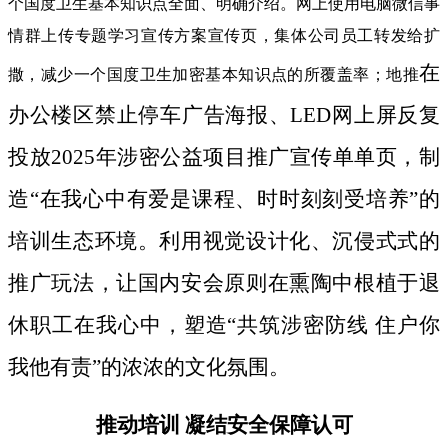
个国度卫生基本知识点全面、明确介绍。网上使用电脑微信事
情群上传专题学习宣传方案宣传页，集体公司员工转发给扩
在
撒，减少一个国度卫生加密基本知识点的所覆盖率；地推
办公楼区禁止停车广告海报、LED网上屏反复
投放2025年涉密公益项目推广宣传单单页，制
造“在我心中有爱是课程、时时刻刻受培养”的
培训生态环境。利用视觉设计化、沉侵式式的
推广玩法，让国内安会原则在熏陶中根植于退
休职工在我心中，塑造“共筑涉密防线 住户你
我他有责”的浓浓的文化氛围。
推动培训 凝结安全保障认可