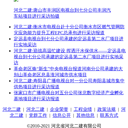
河北二建:唐山市丰润区电视台到七分公司丰润汽
车站项目进行采访拍摄
河北二建:衡水市电视台赴十分公司衡水市区燃气管网防
灾应急能力提升工程EPC总承包进行采访报道
定远县电视台到七分公司承建的定远县第二水厂项目进
行实地采访
河北二建:迎战高温忙建设 挥洒汗水保供水——定远县电
视台到七分公司承建的定远县第二水厂项目进行实地采
访
革命老区焕“新生”中央电视台报道河南分公司承建的大
别山革命老区息县淮河城市供水项目
河北二建:寿阳县广播电视台对一分公司寿阳县城市集中
供热项目进行采访报道
张家口市广播电视台对五分公司张北数字经济产业孵化
基地项目进行采访报道
河北二建
|
河北二建
|
企业荣誉
|
工程业绩
|
政策法规
|
河
北二建
|
党群工作
|
信息公开
|
其他信息
|
联系方式
©2010-2021 河北省河北二建有限公司