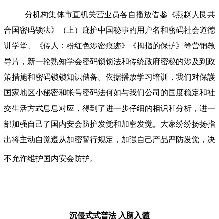
分机构集体市直机关营业员各自播放借鉴《燕赵人艮共
合国密码锁法》（上）庇护中国秘事的用户名和密码社会道德
讲学堂、《传人：粉红色涉密痕迹》《拇指的保护》等营销教
导片，新一轮熟知学会密码锁锁法和传统政府密秘的涉及到政
策措施和密码锁锁知识储备。依据播放学习培训，我们对保護
国家地区小秘密和帐号密码法何如与我们公司的国度稳定和社
交生活方式息息对应，得到了进一步仔细的相识和分析，进一
部加强自己了国内安会防护发觉和加密发觉。大家纷纷扬扬指
出将主动自觉遵从加密暂行规定，加强自己产品严防发觉，决
不允许维护国内安会防护。
沉侵式式普法
入脑入髓