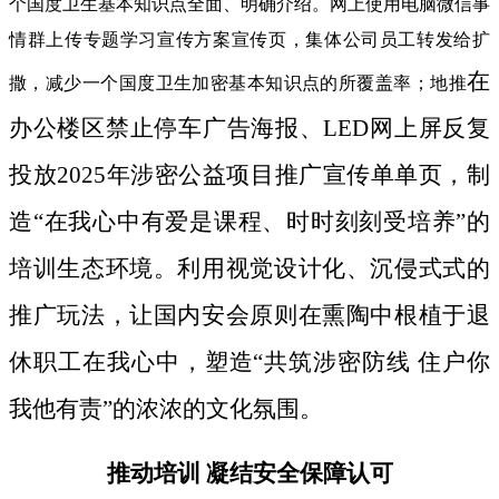
个国度卫生基本知识点全面、明确介绍。网上使用电脑微信事
情群上传专题学习宣传方案宣传页，集体公司员工转发给扩
在
撒，减少一个国度卫生加密基本知识点的所覆盖率；地推
办公楼区禁止停车广告海报、LED网上屏反复
投放2025年涉密公益项目推广宣传单单页，制
造“在我心中有爱是课程、时时刻刻受培养”的
培训生态环境。利用视觉设计化、沉侵式式的
推广玩法，让国内安会原则在熏陶中根植于退
休职工在我心中，塑造“共筑涉密防线 住户你
我他有责”的浓浓的文化氛围。
推动培训 凝结安全保障认可