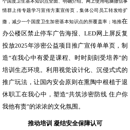
个国度卫生基本知识点全面、明确介绍。网上使用电脑微信事
情群上传专题学习宣传方案宣传页，集体公司员工转发给扩
在
撒，减少一个国度卫生加密基本知识点的所覆盖率；地推
办公楼区禁止停车广告海报、LED网上屏反复
投放2025年涉密公益项目推广宣传单单页，制
造“在我心中有爱是课程、时时刻刻受培养”的
培训生态环境。利用视觉设计化、沉侵式式的
推广玩法，让国内安会原则在熏陶中根植于退
休职工在我心中，塑造“共筑涉密防线 住户你
我他有责”的浓浓的文化氛围。
推动培训 凝结安全保障认可