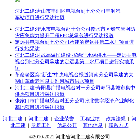
河北二建:唐山市丰润区电视台到七分公司丰润汽
车站项目进行采访拍摄
河北二建:衡水市电视台赴十分公司衡水市区燃气管网防
灾应急能力提升工程EPC总承包进行采访报道
定远县电视台到七分公司承建的定远县第二水厂项目进
行实地采访
河北二建:迎战高温忙建设 挥洒汗水保供水——定远县电
视台到七分公司承建的定远县第二水厂项目进行实地采
访
革命老区焕“新生”中央电视台报道河南分公司承建的大
别山革命老区息县淮河城市供水项目
河北二建:寿阳县广播电视台对一分公司寿阳县城市集中
供热项目进行采访报道
张家口市广播电视台对五分公司张北数字经济产业孵化
基地项目进行采访报道
河北二建
|
河北二建
|
企业荣誉
|
工程业绩
|
政策法规
|
河
北二建
|
党群工作
|
信息公开
|
其他信息
|
联系方式
©2010-2021 河北省河北二建有限公司