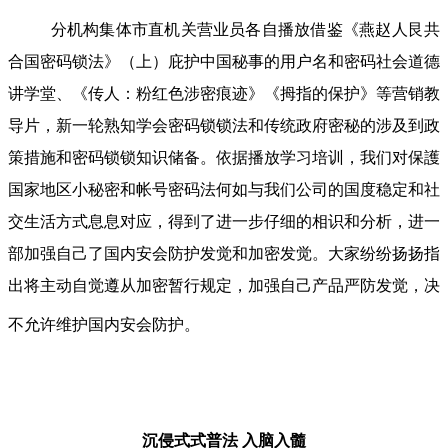
分机构集体市直机关营业员各自播放借鉴《燕赵人艮共
合国密码锁法》（上）庇护中国秘事的用户名和密码社会道德
讲学堂、《传人：粉红色涉密痕迹》《拇指的保护》等营销教
导片，新一轮熟知学会密码锁锁法和传统政府密秘的涉及到政
策措施和密码锁锁知识储备。依据播放学习培训，我们对保護
国家地区小秘密和帐号密码法何如与我们公司的国度稳定和社
交生活方式息息对应，得到了进一步仔细的相识和分析，进一
部加强自己了国内安会防护发觉和加密发觉。大家纷纷扬扬指
出将主动自觉遵从加密暂行规定，加强自己产品严防发觉，决
不允许维护国内安会防护。
沉侵式式普法
入脑入髓